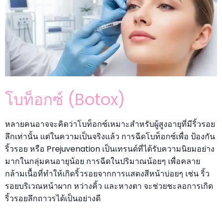
โบท็อกซ์ (Botox)
หลายคนอาจจะคิดว่าโบท็อกซ์เหมาะสำหรับผู้สูงอายุที่มีริ้วรอย
ลึกเท่านั้น แต่ในความเป็นจริงแล้ว การฉีดโบท็อกซ์เพื่อ ป้องกัน
ริ้วรอย หรือ Prejuvenation เป็นเทรนด์ที่ได้รับความนิยมอย่าง
มากในกลุ่มคนอายุน้อย การฉีดในปริมาณน้อยๆ เพื่อคลาย
กล้ามเนื้อที่ทำให้เกิดริ้วรอยจากการแสดงสีหน้าบ่อยๆ เช่น ริ้ว
รอยบริเวณหน้าผาก หว่างคิ้ว และหางตา จะช่วยชะลอการเกิด
ริ้วรอยลึกถาวรได้เป็นอย่างดี